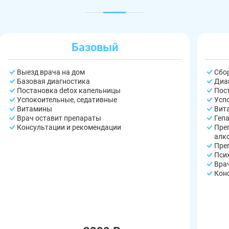
Базовый
Выезд врача на дом
Сбо
Базовая диагностика
Диа
Постановка detox капельницы
Пос
Успокоительные, седативные
Усп
Витамины
Вит
Врач оставит препараты
Геп
Консультации и рекомендации
Пре
алк
Пре
Пси
Вра
Кон