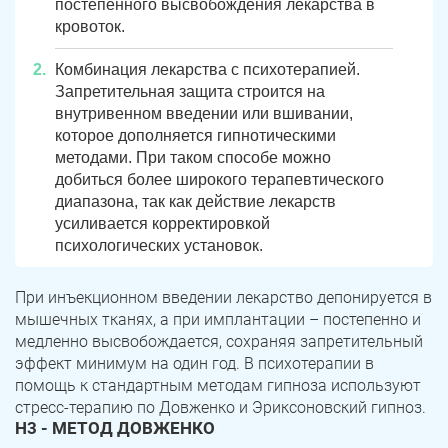
постепенного высвобождения лекарства в
кровоток.
Комбинация лекарства с психотерапией.
Запретительная защита строится на
внутривенном введении или вшивании,
которое дополняется гипнотическими
методами. При таком способе можно
добиться более широкого терапевтического
диапазона, так как действие лекарств
усиливается корректировкой
психологических установок.
ЗАДАТЬ ВОПРОС
Касли
Роза
При инъекционном введении лекарство депонируется в
ПОЛУЧИТЬ ПОМОЩЬ
ПОЛУЧИТЬ ПОМОЩЬ
ПОЛУЧИТЬ ПОМОЩЬ
мышечных тканях, а при имплантации – постепенно и
Челябинск
Сим
медленно высвобождается, сохраняя запретительный
эффект минимум на один год. В психотерапии в
Красногорский
Нязепетровск
помощь к стандартным методам гипноза используют
стресс-терапию по Довженко и Эриксоновский гипноз.
Первомайский
Карабаш
H3 - МЕТОД ДОВЖЕНКО