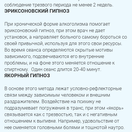
соблюдение трезвого периода не менее 2 недель.
ЭРИКСОНОВСКИЙ ГИПНОЗ
Троицк
Озерск
При хронической форме алкоголизма помогает
Копейск
Миасс
эриксоновский гипноз, при этом врач не дает
установок, а направляет больного самому бороться со
Златоуст
Магнитогорск
своей привычкой, используя для этого свои ресурсы.
Во время сеанса определяются скрытые мотивы
зависимого, подсвечиваются его внутренние
проблемы, и на фоне этого меняется отношение к
спиртному. Один сеанс длится 20-40 минут.
ЯКОРНЫЙ ГИПНОЗ
В основе этого метода лежат условно-рефлекторные
связи между зависимым человеком и внешним
раздражителем. Воздействие на психику не
подразумевает погружения в транс, при этом «якорь»
связывается как с трезвостью, так и с негативным
отношением к выпивке. Например, удовольствие от
нее сменяется головными болями и тошнотой наутро.