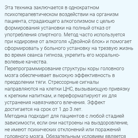
Юрюзань
Верхнеуральск
Эта техника заключается в однократном
психотерапевтическом воздействии на организм
Локомотивный
Миньяр
пациента, страдающего алкоголизмом с целью
Записаться
Записаться
Записаться
формирования установки на полный отказ от
Зауральский
Межозерный
употребления спиртного. Метод часто используется
Я ознакомлен и принимаю
Я ознакомлен и принимаю
Я ознакомлен и принимаю
условия работы сайта
условия работы сайта
условия работы сайта
при кодировке от алкоголя «Двойной блок» и помогает
Катав-Ивановск
Куса
Задать вопрос
сформировать у больного установку на трезвую жизнь
во время сеанса гипноза, укрепить его морально-
Пласт
Бакал
Я ознакомлен и принимаю
условия работы сайта
волевые качества.
Перепрограммирование структуры коры головного
Усть-Катав
Верхний Уфалей
мозга обеспечивает высокую эффективность в
преодолении тяги. Стрессорные сигналы
Еманжелинск
Карталы
направляются на клетки ЦНС, вызывающую привязку
к крепким напиткам, и переформатируют их для
Аша
Трехгорный
устранения навязчивого влечения. Эффект
достигается на срок от 1 до 3 лет.
Коркино
Кыштым
Методика подходит для пациентов с любой стадией
зависимости, если они настроены на выздоровление,
Южноуральск
Сатка
не имеют психических отклонений или поражений
головного мозга. Обязательным условием является
Чебаркуль
Снежинск